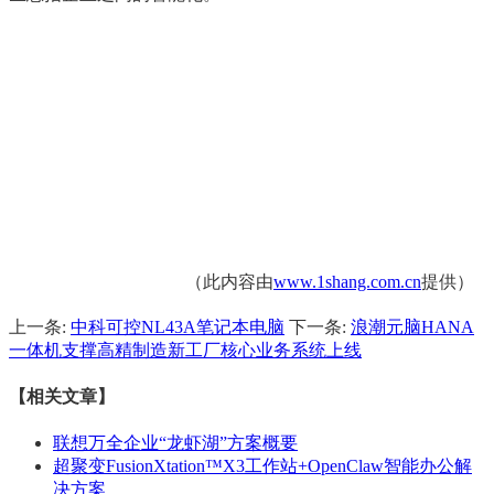
（此内容由
www.1shang.com.cn
提供）
上一条:
中科可控NL43A笔记本电脑
下一条:
浪潮元脑HANA
一体机支撑高精制造新工厂核心业务系统上线
【相关文章】
联想万全企业“龙虾湖”方案概要
超聚变FusionXtation™X3工作站+OpenClaw智能办公解
决方案