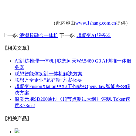
（此内容由
www.1shang.com.cn
提供）
上一条:
浪潮超融合一体机
下一条:
超聚变AI服务器
【相关文章】
AI训练推理一体机 | 联想问天WA5480 G3 AI训推一体服
务器
联想智能体实训一体机解决方案
联想万全企业“龙虾湖”方案概要
超聚变FusionXtation™X3工作站+OpenClaw智能办公解
决方案
浪潮元脑SD200通过《超节点测试大纲》评测, Token速
度8.73ms!
【相关产品】