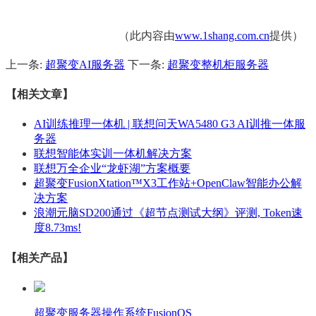
（此内容由
www.1shang.com.cn
提供）
上一条:
超聚变AI服务器
下一条:
超聚变整机柜服务器
【相关文章】
AI训练推理一体机 | 联想问天WA5480 G3 AI训推一体服
务器
联想智能体实训一体机解决方案
联想万全企业“龙虾湖”方案概要
超聚变FusionXtation™X3工作站+OpenClaw智能办公解
决方案
浪潮元脑SD200通过《超节点测试大纲》评测, Token速
度8.73ms!
【相关产品】
超聚变服务器操作系统FusionOS