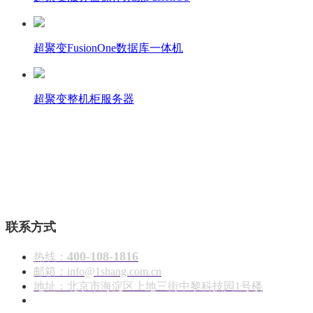
超聚变FusionOne数据库一体机
超聚变整机柜服务器
壹商在线 - 算力产品与解决方案服务商
联系方式
400-108-1816
热线：
邮箱：info@1shang.com.cn
地址：北京市海淀区上地三街中黎科技园1号楼