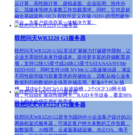
云计算、高性能计算、虚拟桌面、企业应用、协作办
公、流媒体等绝大多数工作负载需求。同时，它也是超
融合基础架构 (HCI) 和软件定义存储 (SDS) 的理想硬件
平台，为客户提供存算一体解决方案。
联想问天WR3220 G3服务器
联想问天WR3220 G3以灵活扩展能力打破硬件限制，让
企业无需担忧未来升级成本。提供更丰富的存储配置选
项，支持12块3.5英寸或24块2.5英寸SATA/SAS/NVMe
HDD/SSD，同时支持16块 NVMe U.2高速驱动器，满足
不同性能等级与容量需求的存储组合，适配从核心业务
数据到归档数据的全场景存储应用。配备8个PCIe 插
槽， 其中6个为PCIe5.0 标准插槽，2个OCP 3.0网卡插
槽，可自由扩展高性能网卡、RAID卡等设备，覆盖98%
以上的企业级应用扩展需求。
联想问天WR3220 G2服务器
联想问天WR3220 G2是专为国内中小企业客户设计的2U
两路机架式服务器，可满足客户绝大多数的工作负载，
如数据库、AI推理、云桌面基础设施、办公OA、电子