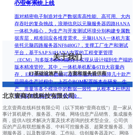
与评估方法。
心业务系统上线
面对精密电子制造对生产数据库高性能、高可用、大内
存吞吐的复杂挑战，浪潮信息以元脑服务器四路HANA
一体机为核心，为生产与开发测试环境分别构建专属数
据库层，精准回应各维度需求。元脑HANA一体机方案
依托元脑四路服务器NF8480G7，支撑工厂生产和测试
平台，基于SAP S/4HANA内置的工程变更管理
关于我们
（ECM）与多版本BOM能力，实现从设计端到生产端的
版本精准管控。其中，一体机单机配备6TB大容量内
IT基础设施产品、方案和服务提供商
存， ERP系统核心数据可全部常驻内存，保障几十款产
品同步生产过程中，上百个BOM配置版本在研发、生
产、质量等各个模块中的数据一致性，从根本上杜绝因
北京壹商在线科技有限公司
版本混淆导致的产品质量风险。
北京壹商在线科技有限公司（以下简称“壹商在线”）是一家从
事计算机硬件、服务器、存储、网络信息产品销售、集成服务
商，提供AI技术解决方案及技术咨询的技术型企业。公司供
应的产品有联想服务器、中科可控服务器、超聚变服务器、浪
潮服务器，以及数据存储、工作站、信创服务器及PC、网络