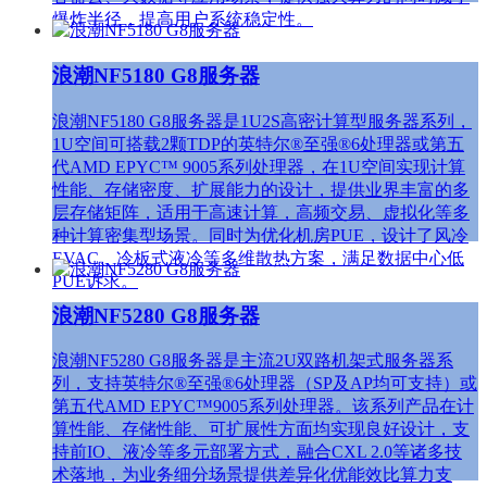
爆炸半径，提高用户系统稳定性。
浪潮NF5180 G8服务器
浪潮NF5180 G8服务器是1U2S高密计算型服务器系列，
1U空间可搭载2颗TDP的英特尔®至强®6处理器或第五
代AMD EPYC™ 9005系列处理器，在1U空间实现计算
性能、存储密度、扩展能力的设计，提供业界丰富的多
层存储矩阵，适用于高速计算，高频交易、虚拟化等多
种计算密集型场景。同时为优化机房PUE，设计了风冷
EVAC、冷板式液冷等多维散热方案，满足数据中心低
PUE诉求。
浪潮NF5280 G8服务器
浪潮NF5280 G8服务器是主流2U双路机架式服务器系
列，支持英特尔®至强®6处理器（SP及AP均可支持）或
第五代AMD EPYC™9005系列处理器。该系列产品在计
算性能、存储性能、可扩展性方面均实现良好设计，支
持前IO、液冷等多元部署方式，融合CXL 2.0等诸多技
术落地，为业务细分场景提供差异化优能效比算力支