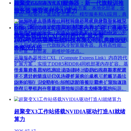
超聚变G6550 V8 AI服务器：新一代旗舰训推
超聚变FusionOne AI场景化解决方案，本地化部署，全
服务器 兼容多样化AI算力
平台一站省心，集成多元算力、模型服务和AI应用，典
型应用快速上线体验。同时结合超聚变自身数智化转型
2026-07-23
经验，协同伙伴提供丰富的场景化方案、应用开发工具
DDR5和DDR4实现同机部署内存扩容！浪潮元
及全流程落地服务，加速企业业务与AI的融合创新，充
超聚变FusionServer G6550 V8服务器（以下简称G6550
脑服务器推出CXL内存跨代扩展方案
分释放AI的生产潜力。
V8）是针对AI大模型训推业务应用等需求，推出的具有
2026年北京壹商在线科技有限公司机房建设业
广泛用途的新一代旗舰风冷智算服务器。具有高性能、
务概况介绍
2026-07-21
高可靠、易部署、易维护等优点。
元脑服务器推出CXL（Compute Express Link）内存跨代
2026-07-20
扩展方案，实现了DDR5和DDR4同机部署内存扩容。基
于元脑服务器NF5280，在24条本地DDR5内存基本配置
很多客户在启动机房建设项目时，容易出现前期需求调
下，通过创新自研CXL内存扩展卡，单机可扩展16条
研不充分的情况，只关注硬件采购的成本，忽略了后续
DDR4内存，按照单条内存32GB容量，额外扩展512GB
业务扩容、安全防护、运维适配等长期需求，导致项目
内存，整机内存容量提升33%，成本大幅降低25%。
交付后半年到一年就出现性能跟不上业务发展的问题。
超聚变X3工作站搭载NVIDIA驱动打造AI就绪
算力