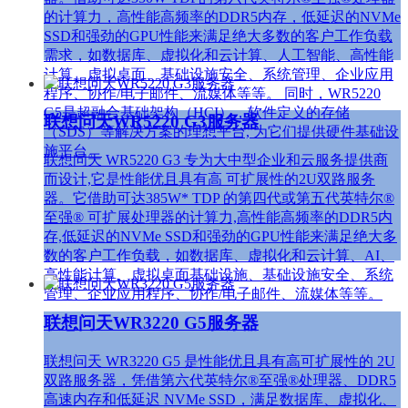
的计算力，高性能高频率的DDR5内存，低延迟的NVMe
SSD和强劲的GPU性能来满足绝大多数的客户工作负载
需求，如数据库、虚拟化和云计算、人工智能、高性能
计算、虚拟桌面、基础设施安全、系统管理、企业应用
程序、协作/电子邮件、流媒体等等。 同时，WR5220
G5是超融合基础架构（HCI），软件定义的存储
联想问天WR5220 G3服务器
（SDS）等解决方案的理想平台, 为它们提供硬件基础设
施平台。
联想问天 WR5220 G3 专为大中型企业和云服务提供商
而设计,它是性能优且具有高 可扩展性的2U双路服务
器。它借助可达385W* TDP 的第四代或第五代英特尔®
至强® 可扩展处理器的计算力,高性能高频率的DDR5内
存,低延迟的NVMe SSD和强劲的GPU性能来满足绝大多
数的客户工作负载，如数据库、虚拟化和云计算、AI、
高性能计算、虚拟桌面基础设施、基础设施安全、系统
管理、企业应用程序、协作/电子邮件、流媒体等等。
联想问天WR3220 G5服务器
联想问天 WR3220 G5 是性能优且具有高可扩展性的 2U
双路服务器，凭借第六代英特尔®至强®处理器、DDR5
高速内存和低延迟 NVMe SSD，满足数据库、虚拟化、