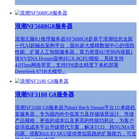
浪潮NF5688G8服务器
浪潮元脑R1推理服务器NF5688G8是基于浪潮信息全新
一代AI超融合架构平台，面向超大规模数据中心的强劲
性能、扩展人工智能服务器，算力密度6U空间内搭载1
块NVIDIA Hopper架构HGX-8GPU模组，系统支持
4.0Tbps网络带宽，支持FP8原生精度下单机部署
DeepSeek 671B大模型。
浪潮NF3180 G8服务器
浪潮NF3180 G8服务器为Intel Birch Stream平台1U单路机
架服务器，专为国内外中低算力及存储场景设计。凭借
产品规格，更低的成本以及更高的性能功耗比，为客户
提供低成本平台升级替代方案，解决TCO、跨NUMA等
问题。搭配Rich IO SKU提供类似双路的扩展能力，可支