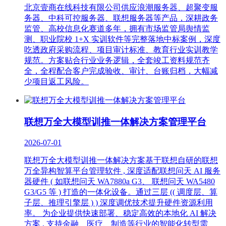
北京壹商在线科技有限公司供应浪潮服务器、超聚变服
务器、中科可控服务器、联想服务器等产品，深耕政务
监管、高校信息化赛道多年，拥有市场监管局舆情监
测、职业院校 1+X 实训软件等完整落地中标案例，深度
吃透政府采购流程、项目审计标准、教育行业实训教学
规范。方案贴合行业业务逻辑，全套竣工资料规范齐
全，全程配合客户完成验收、审计、台账归档，大幅减
少项目返工风险。
联想万全大模型训推一体解决方案管理平台
2026-07-01
联想万全大模型训推一体解决方案基于联想自研的联想
万全异构智算平台管理软件 , 深度适配联想问天 AI 服务
器硬件 ( 如联想问天 WA7880a G3、 联想问天 WA5480
G3/G5 等 ) 打造的一体化设备。通过三层 (( 调度层、算
子层、推理引擎层 ) ) 深度调优技术提升硬件资源利用
率。 为企业提供快速部署、稳定高效的本地化 AI 解决
方案 , 支持金融、医疗、制造等行业的智能化转型需