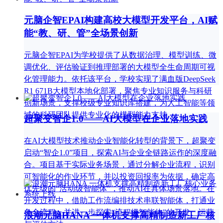
元脑企智EPAI构建高校大模型开发平台，AI赋
能“教、研、管”全场景创新
元脑企智EPAI为学校提供了从数据治理、模型训练、微
调优化、评估验证到推理部署的大模型全生命周期可视
化管理能力。依托该平台，学校实现了满血版DeepSeek
R1 671B大模型本地化部署，聚焦专业知识服务与科研
创新场景，支撑校级专业知识库搭建，为人工智能等领
域的科研团队提供专业化的模型能力支持
超聚变智企1.0——AI大模型在企业落地实践
在AI大模型技术推动企业智能化转型的背景下，超聚变
启动“智企1.0”项目，探索AI与企业全链路运作的深度融
合。项目基于实际业务场景，通过分解企业流程，识别
可智能化的作业环节，并以投资回报率为依据，确定高
优先级的“活动级智能体”，推动AI在具体场景落地。在
开发过程中，借助工作流编排技术串联智能体，打通业
务全流程，并进一步探索“流程级智能体”的开发、运营
浪潮元脑HANA 一体机支撑高精制造新工厂核