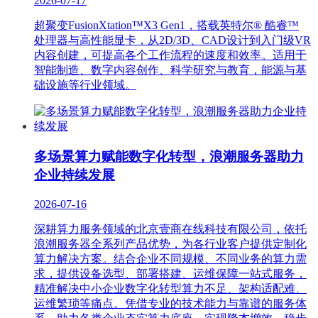
2026-07-17
超聚变FusionXtation™X3 Gen1，搭载英特尔® 酷睿™
处理器与高性能显卡，从2D/3D、CAD设计到入门级VR
内容创建，可提高各个工作流程的速度和效率。适用于
智能制造、数字内容创作、科学研究与教育，能源与基
础设施等行业领域。
多场景算力赋能数字化转型，浪潮服务器助力
企业持续发展
2026-07-16
深耕算力服务领域的北京壹商在线科技有限公司，依托
浪潮服务器全系列产品优势，为各行业客户提供定制化
算力解决方案。结合企业不同规模、不同业务的算力需
求，提供设备选型、部署搭建、运维保障一站式服务，
精准解决中小企业数字化转型算力不足、架构适配难、
运维繁琐等痛点。凭借专业的技术能力与靠谱的服务体