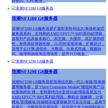
持全闪、GPU配置。
浪潮NF3280 G8服务器
浪潮NF3280 G8服务器是扩展型高性价比2U单路机架式
服务器系列，支持新的AMD EPYC™ 9005系列处理器。
该系列产品具备多核心、高主频、大缓存、高扩展的特
性，发挥单处理器性能，2U空间实现存储、扩展设计，
适用于云计算/虚拟化、大数据、分布式存储、视频转
码、推理和训练等应用场景，提升TCO收益。
浪潮NF3290 G8服务器
浪潮NF3290 G8服务器是浪潮信息新一代2U单路/双单路
通用服务器，是“Open Computing Module”模组标准产品
化落地的先 锋。支持英特尔®至强®6处理器及第五代
AMD EPYC™ 9005系列处理器，整机全 面解耦，计算
模块/管理模块/存储模块按需替换并可异步升级。适用于
容器云、大数据等应用场景，提供强大算力的同时减小