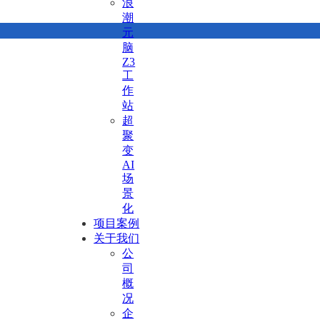
浪
潮
元
脑
Z3
工
作
站
超
聚
变
AI
场
景
化
项目案例
关于我们
公
司
概
况
企