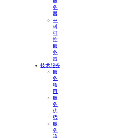
服
务
器
中
科
可
控
服
务
器
技术服务
服
务
项
目
服
务
优
势
服
务
流