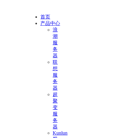
首页
产品中心
浪
潮
服
务
器
联
想
服
务
器
超
聚
变
服
务
器
Kunlun