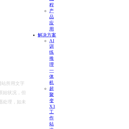
程
产
品
应
用
解决方案
AI
训
练
推
理
一
体
机
网站所用文字
超
原始状况，但
聚
变
愿处理，如未
X3
工
作
站