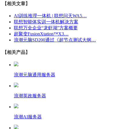
【相关文章】
AI训练推理一体机 | 联想问天WA5…
联想智能体实训一体机解决方案
联想万全企业“龙虾湖”方案概要
超聚变FusionXtation™X3…
浪潮元脑SD200通过《超节点测试大纲…
【相关产品】
浪潮元脑通用服务器
浪潮英政服务器
浪潮AI服务器