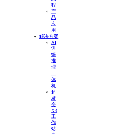
程
产
品
应
用
解决方案
AI
训
练
推
理
一
体
机
超
聚
变
X3
工
作
站