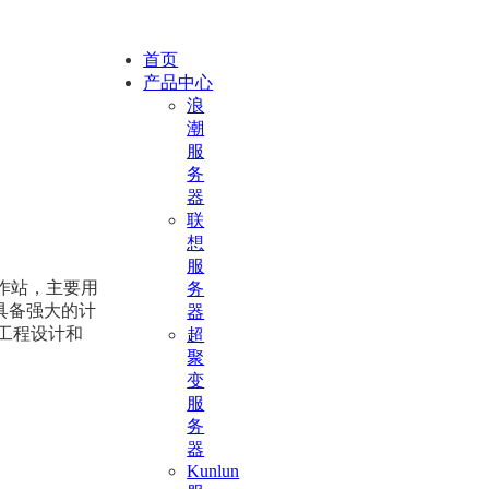
首页
产品中心
浪
潮
服
务
器
联
想
服
作站，主要用
务
具备强大的计
器
工程设计和
超
聚
变
服
务
器
Kunlun