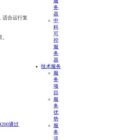
服
务
器
，适合运行复
中
科
。
可
景。
控
服
务
器
技术服务
服
务
项
目
服
务
优
势
200通过
服
务
流