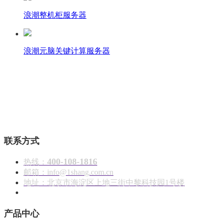
浪潮整机柜服务器
浪潮元脑关键计算服务器
壹商在线 - 算力产品与解决方案服务商
联系方式
400-108-1816
热线：
邮箱：info@1shang.com.cn
地址：北京市海淀区上地三街中黎科技园1号楼
产品中心