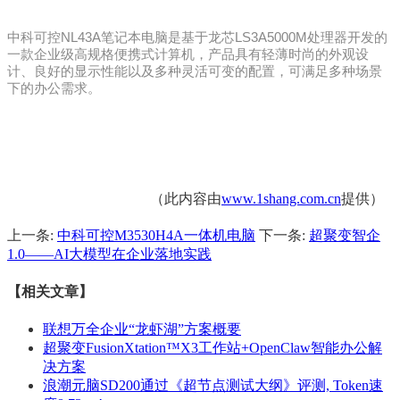
中科可控NL43A笔记本电脑是基于龙芯LS3A5000M处理器开发的
一款企业级高规格便携式计算机，产品具有轻薄时尚的外观设
计、良好的显示性能以及多种灵活可变的配置，可满足多种场景
下的办公需求。
（此内容由
www.1shang.com.cn
提供）
上一条:
中科可控M3530H4A一体机电脑
下一条:
超聚变智企
1.0——AI大模型在企业落地实践
【相关文章】
联想万全企业“龙虾湖”方案概要
超聚变FusionXtation™X3工作站+OpenClaw智能办公解
决方案
浪潮元脑SD200通过《超节点测试大纲》评测, Token速