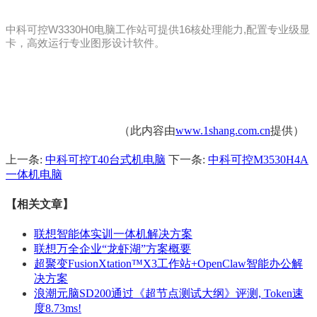
中科可控W3330H0电脑工作站可提供16核处理能力,配置专业级显
卡，高效运行专业图形设计软件。
（此内容由
www.1shang.com.cn
提供）
上一条:
中科可控T40台式机电脑
下一条:
中科可控M3530H4A
一体机电脑
【相关文章】
联想智能体实训一体机解决方案
联想万全企业“龙虾湖”方案概要
超聚变FusionXtation™X3工作站+OpenClaw智能办公解
决方案
浪潮元脑SD200通过《超节点测试大纲》评测, Token速
度8.73ms!