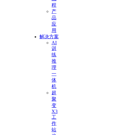
程
产
品
应
用
解决方案
AI
训
练
推
理
一
体
机
超
聚
变
X3
工
作
站