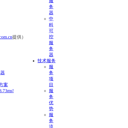
服
务
器
中
科
可
控
com.cn
提供）
服
务
器
技术服务
服
务
务器
项
目
决方案
服
73ms!
务
优
势
服
务
流