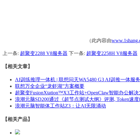
（此内容由
www.1shang.
上一条:
超聚变2288 V8服务器
下一条:
超聚变2258H V8服务器
【相关文章】
AI训练推理一体机 | 联想问天WA5480 G3 AI训推一体服
联想万全企业“龙虾湖”方案概要
超聚变FusionXtation™X3工作站+OpenClaw智能办公解
浪潮元脑SD200通过《超节点测试大纲》评测, Token速度8.
浪潮元脑智能体工作站Z3：让AI无限涌动
【相关产品】