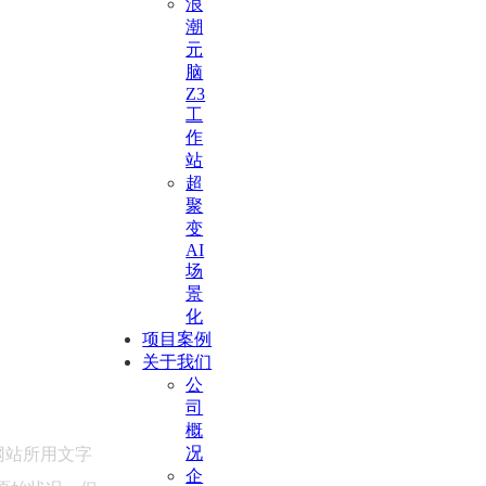
浪
潮
元
脑
Z3
工
作
站
超
聚
变
AI
场
景
化
项目案例
关于我们
公
司
概
况
网站所用文字
企