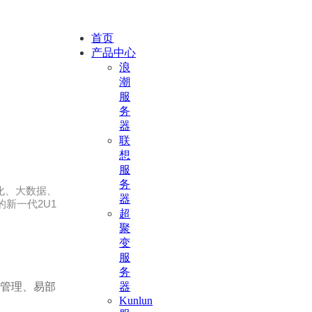
首页
产品中心
浪
潮
服
务
器
联
想
服
务
虚拟化、大数据、
器
新一代2U1
超
聚
变
服
务
易管理、易部
器
Kunlun