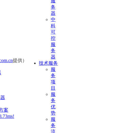
服
务
器
中
科
可
控
服
务
器
com.cn
提供）
技术服务
服
器
务
项
目
服
务器
务
优
决方案
势
73ms!
服
务
流