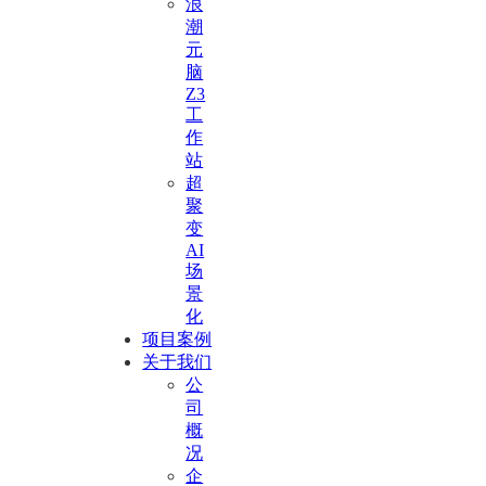
浪
潮
元
脑
Z3
工
作
站
超
聚
变
AI
场
景
化
项目案例
关于我们
公
司
概
况
企