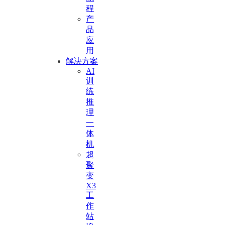
程
产
品
应
用
解决方案
AI
训
练
推
理
一
体
机
超
聚
变
X3
工
作
站