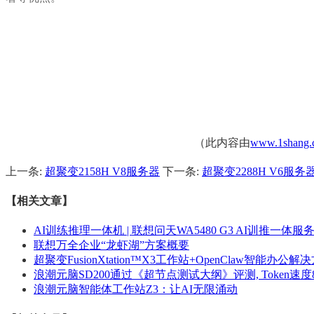
（此内容由
www.1shang.
上一条:
超聚变2158H V8服务器
下一条:
超聚变2288H V6服务
【相关文章】
AI训练推理一体机 | 联想问天WA5480 G3 AI训推一体服
联想万全企业“龙虾湖”方案概要
超聚变FusionXtation™X3工作站+OpenClaw智能办公解
浪潮元脑SD200通过《超节点测试大纲》评测, Token速度8.
浪潮元脑智能体工作站Z3：让AI无限涌动