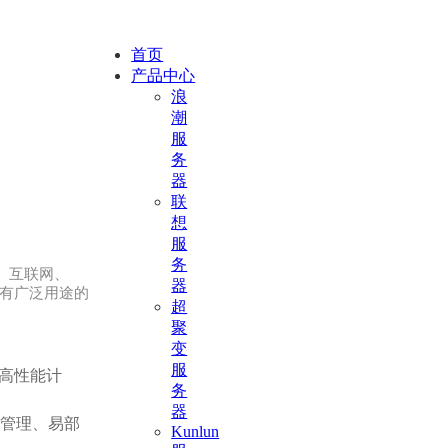
首页
产品中心
浪
潮
服
务
器
联
想
服
务
PC、互联网、
器
的具有广泛用途的
超
聚
变
服
、高性能计
务
器
管理、易部
Kunlun