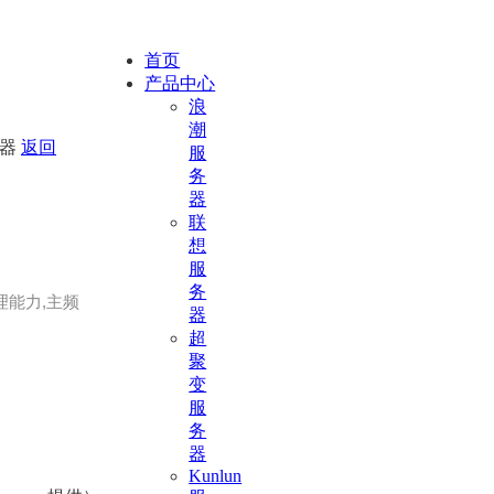
首页
产品中心
浪
潮
务器
返回
服
务
器
联
想
服
务
理能力,主频
器
。
超
聚
变
服
务
器
Kunlun