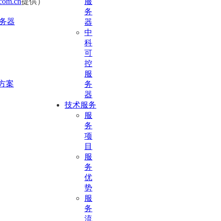
com.cn
提供）
服
务
服务器
器
中
科
可
控
服
决方案
务
器
技术服务
服
务
项
目
服
务
优
势
服
务
流