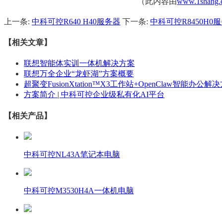
（此内容由
www.1shang.
上一条:
中科可控R640 H40服务器
下一条:
中科可控R8450H0
【相关文章】
联想智能体实训一体机解决方案
联想万全企业“龙虾湖”方案概要
超聚变FusionXtation™X3工作站+OpenClaw智能办公解
方案简介 | 中科可控企业级私有化AI平台
【相关产品】
中科可控NL43A笔记本电脑
中科可控M3530H4A一体机电脑