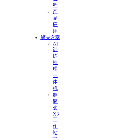
程
产
品
应
用
解决方案
AI
训
练
推
理
一
体
机
超
聚
变
X3
工
作
站