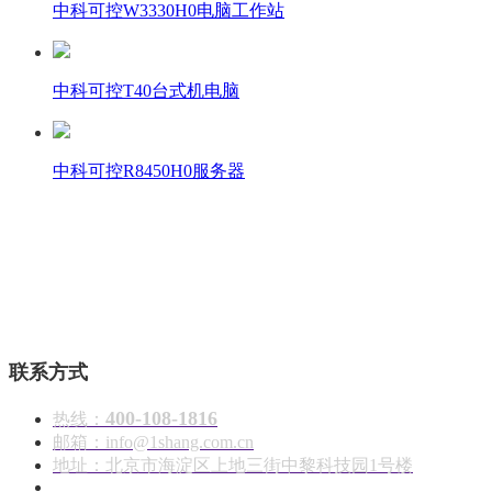
中科可控W3330H0电脑工作站
中科可控T40台式机电脑
中科可控R8450H0服务器
壹商在线 - 算力产品与解决方案服务商
联系方式
400-108-1816
热线：
邮箱：info@1shang.com.cn
地址：北京市海淀区上地三街中黎科技园1号楼