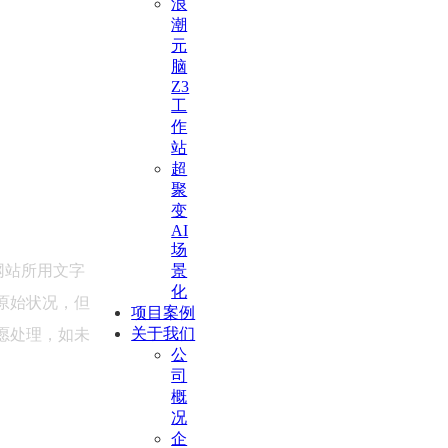
浪
潮
元
脑
Z3
工
作
站
超
聚
变
AI
场
景
网站所用文字
化
原始状况，但
项目案例
关于我们
愿处理，如未
公
司
概
况
企