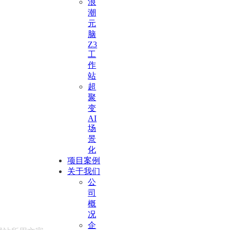
浪
潮
元
脑
Z3
工
作
站
超
聚
变
AI
场
景
化
项目案例
关于我们
公
司
概
况
企