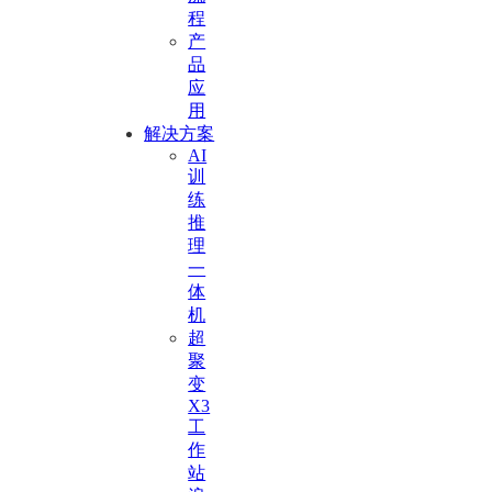
程
产
品
应
用
解决方案
AI
训
练
推
理
一
体
机
超
聚
变
X3
工
作
站