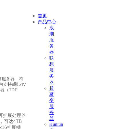
首页
产品中心
浪
潮
服
务
器
联
想
服
务
计算服务器，符
器
内支持8颗54V
超
器（TDP
聚
变
服
务
®可扩展处理器
器
)，可达4TB
Kunlun
 x16扩展槽