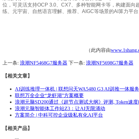
位，可灵活支持OCP 3.0、CX7、多种智能网卡等，构建面向
练、元宇宙、自然语言理解、推荐、AIGC等场景的AI算力平台
（此内容由
www.1shang.
上一条:
浪潮NF5468G7服务器
下一条:
浪潮NF5698G7服务器
【相关文章】
AI训练推理一体机 | 联想问天WA5480 G3 AI训推一体服
联想万全企业“龙虾湖”方案概要
浪潮元脑SD200通过《超节点测试大纲》评测, Token速度8.
浪潮元脑智能体工作站Z3：让AI无限涌动
方案简介 | 中科可控企业级私有化AI平台
【相关产品】