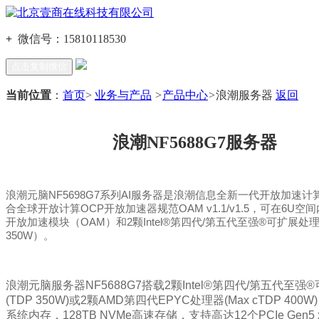
+
微信号：
15810118530
点击复制微信
当前位置
：
首页
>
业务与产品
>
产品中心
>
浪潮服务器
返回
浪潮NF5688G7服务器
浪潮元脑NF5698G7系列AI服务器是浪潮信息全新一代开放加速
合全球开放计算OCP开放加速器规范OAM v1.1/v1.5，可在6U空间
开放加速模块（OAM）和2颗Intel®第四代/第五代至强®可扩展处理
350W）。
浪潮元脑服务器NF5688G7搭载2颗Intel®第四代/第五代至强
(TDP 350W)或2颗AMD第四代EPYC处理器(Max cTDP 400W
系统内存，128TB NVMe高速存储，支持高达12个PCIe Gen5