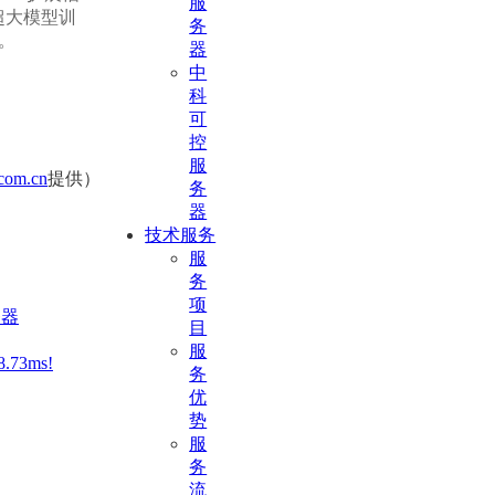
服
超大模型训
务
。
器
中
科
可
控
服
com.cn
提供）
务
器
技术服务
服
务
项
务器
目
服
73ms!
务
优
势
服
务
流