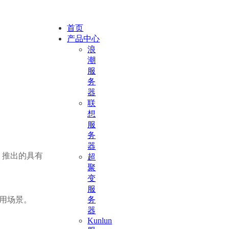
首页
产品中心
浪
潮
服
务
器
联
想
服
务
器
，推出的具有
超
聚
变
服
应用场景。
务
器
Kunlun