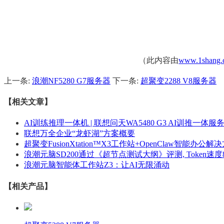
（此内容由
www.1shang.
上一条:
浪潮NF5280 G7服务器
下一条:
超聚变2288 V8服务器
【相关文章】
AI训练推理一体机 | 联想问天WA5480 G3 AI训推一体服
联想万全企业“龙虾湖”方案概要
超聚变FusionXtation™X3工作站+OpenClaw智能办公解
浪潮元脑SD200通过《超节点测试大纲》评测, Token速度8.
浪潮元脑智能体工作站Z3：让AI无限涌动
【相关产品】