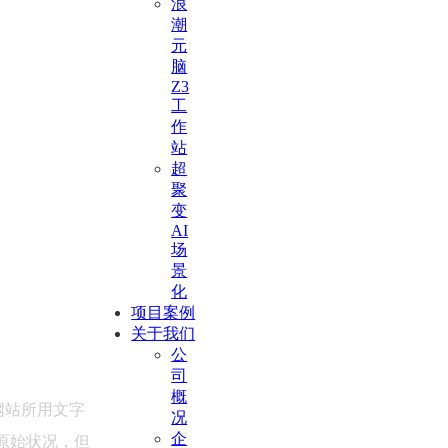
浪
潮
元
脑
Z3
工
作
站
超
聚
变
AI
场
景
化
项目案例
关于我们
公
司
概
网站所用文字
况
企
原始状况，但