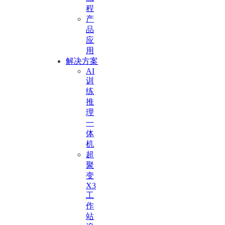
程
产
品
应
用
解决方案
AI
训
练
推
理
一
体
机
超
聚
变
X3
工
作
站