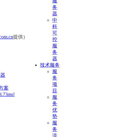
服
务
器
中
科
可
com.cn
提供）
控
服
务
器
技术服务
服
务器
务
项
决方案
目
73ms!
服
务
优
势
服
务
流