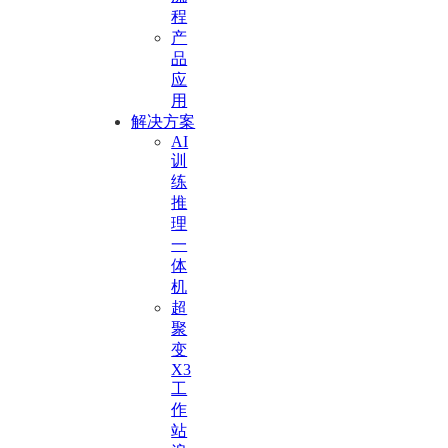
程
产
品
应
用
解决方案
AI
训
练
推
理
一
体
机
超
聚
变
X3
工
作
站