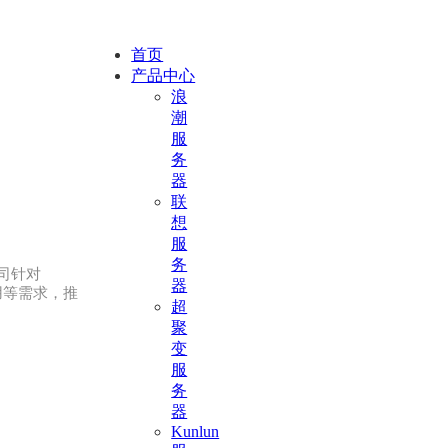
首页
产品中心
浪
潮
服
务
器
联
想
服
务
是公司针对
器
务应用等需求，推
超
聚
变
服
务
器
Kunlun