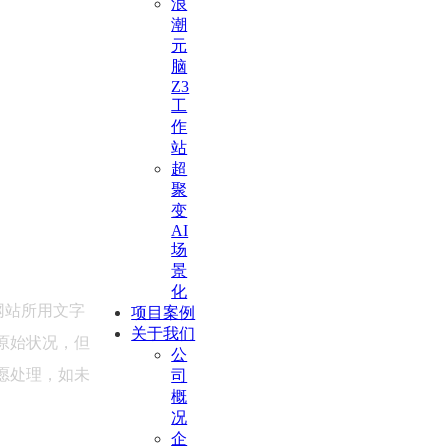
浪
潮
元
脑
Z3
工
作
站
超
聚
变
AI
场
景
化
网站所用文字
项目案例
关于我们
原始状况，但
公
愿处理，如未
司
概
况
企