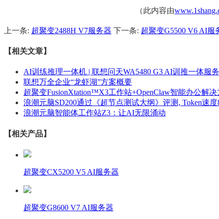
（此内容由
www.1shang.
上一条:
超聚变2488H V7服务器
下一条:
超聚变G5500 V6 AI
【相关文章】
AI训练推理一体机 | 联想问天WA5480 G3 AI训推一体服
联想万全企业“龙虾湖”方案概要
超聚变FusionXtation™X3工作站+OpenClaw智能办公解
浪潮元脑SD200通过《超节点测试大纲》评测, Token速度8.
浪潮元脑智能体工作站Z3：让AI无限涌动
【相关产品】
超聚变CX5200 V5 AI服务器
超聚变G8600 V7 AI服务器