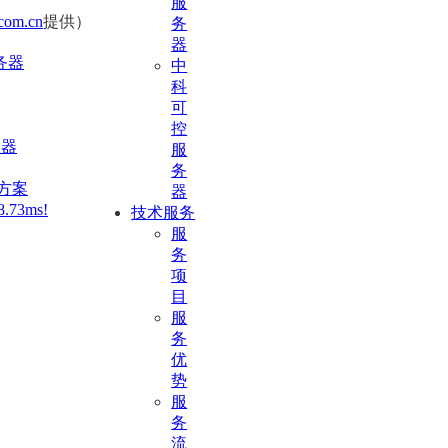
服
com.cn
提供）
务
器
服务器
中
科
可
控
务器
服
务
决方案
器
73ms!
技术服务
服
务
项
目
服
务
优
势
服
务
流