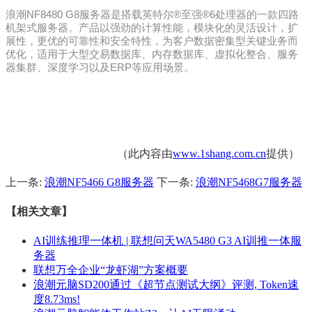
浪潮NF8480 G8服务器是搭载英特尔®至强®6处理器的一款四路
机架式服务器。产品以强劲的计算性能，模块化的灵活设计，扩
展性，更优的可靠性和安全特性，为客户数据密集型关键业务而
优化，适用于大型交易数据库、内存数据库、虚拟化整合、服务
器集群、深度学习以及ERP等应用场景。
（此内容由
www.1shang.com.cn
提供）
上一条:
浪潮NF5466 G8服务器
下一条:
浪潮NF5468G7服务器
【相关文章】
AI训练推理一体机 | 联想问天WA5480 G3 AI训推一体服
务器
联想万全企业“龙虾湖”方案概要
浪潮元脑SD200通过《超节点测试大纲》评测, Token速
度8.73ms!