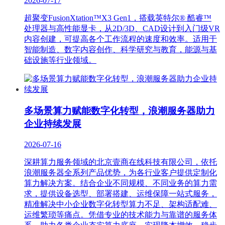
2026-07-17
超聚变FusionXtation™X3 Gen1，搭载英特尔® 酷睿™
处理器与高性能显卡，从2D/3D、CAD设计到入门级VR
内容创建，可提高各个工作流程的速度和效率。适用于
智能制造、数字内容创作、科学研究与教育，能源与基
础设施等行业领域。
多场景算力赋能数字化转型，浪潮服务器助力
企业持续发展
2026-07-16
深耕算力服务领域的北京壹商在线科技有限公司，依托
浪潮服务器全系列产品优势，为各行业客户提供定制化
算力解决方案。结合企业不同规模、不同业务的算力需
求，提供设备选型、部署搭建、运维保障一站式服务，
精准解决中小企业数字化转型算力不足、架构适配难、
运维繁琐等痛点。凭借专业的技术能力与靠谱的服务体