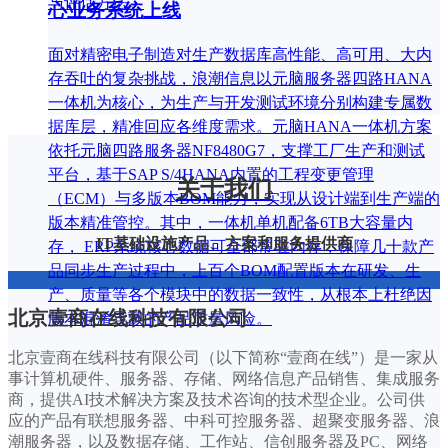
与评估方法。
心业务系统上线
面对精密电子制造对生产数据库高性能、高可用、大内
存吞吐的复杂挑战，浪潮信息以元脑服务器四路HANA
一体机为核心，为生产与开发测试环境分别构建专属数
据库层，精准回应各维度需求。元脑HANA一体机方案
依托元脑四路服务器NF8480G7，支撑工厂生产和测试
平台，基于SAP S/4HANA内置的工程变更管理
关于我们
（ECM）与多版本BOM能力，实现从设计端到生产端的
版本精准管控。其中，一体机单机配备6TB大容量内
IT基础设施产品、方案和服务提供商
存， ERP系统核心数据可全部常驻内存，保障几十款产
品同步生产过程中，上百个BOM配置版本在研发、生
产、质量等各个模块中的数据一致性，从根本上杜绝因
北京壹商在线科技有限公司
版本混淆导致的产品质量风险。
北京壹商在线科技有限公司（以下简称“壹商在线”）是一家从
事计算机硬件、服务器、存储、网络信息产品销售、集成服务
商，提供AI技术解决方案及技术咨询的技术型企业。公司供
应的产品有联想服务器、中科可控服务器、超聚变服务器、浪
潮服务器，以及数据存储、工作站、信创服务器及PC、网络