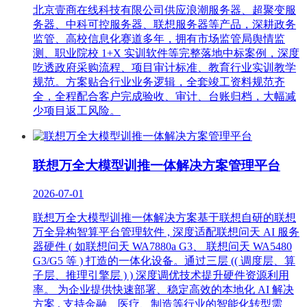
北京壹商在线科技有限公司供应浪潮服务器、超聚变服
务器、中科可控服务器、联想服务器等产品，深耕政务
监管、高校信息化赛道多年，拥有市场监管局舆情监
测、职业院校 1+X 实训软件等完整落地中标案例，深度
吃透政府采购流程、项目审计标准、教育行业实训教学
规范。方案贴合行业业务逻辑，全套竣工资料规范齐
全，全程配合客户完成验收、审计、台账归档，大幅减
少项目返工风险。
联想万全大模型训推一体解决方案管理平台
2026-07-01
联想万全大模型训推一体解决方案基于联想自研的联想
万全异构智算平台管理软件 , 深度适配联想问天 AI 服务
器硬件 ( 如联想问天 WA7880a G3、 联想问天 WA5480
G3/G5 等 ) 打造的一体化设备。通过三层 (( 调度层、算
子层、推理引擎层 ) ) 深度调优技术提升硬件资源利用
率。 为企业提供快速部署、稳定高效的本地化 AI 解决
方案 , 支持金融、医疗、制造等行业的智能化转型需