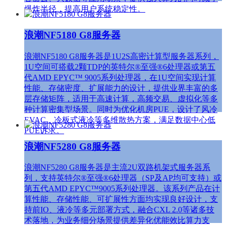
爆炸半径，提高用户系统稳定性。
浪潮NF5180 G8服务器
浪潮NF5180 G8服务器是1U2S高密计算型服务器系列，
1U空间可搭载2颗TDP的英特尔®至强®6处理器或第五
代AMD EPYC™ 9005系列处理器，在1U空间实现计算
性能、存储密度、扩展能力的设计，提供业界丰富的多
层存储矩阵，适用于高速计算，高频交易、虚拟化等多
种计算密集型场景。同时为优化机房PUE，设计了风冷
EVAC、冷板式液冷等多维散热方案，满足数据中心低
PUE诉求。
浪潮NF5280 G8服务器
浪潮NF5280 G8服务器是主流2U双路机架式服务器系
列，支持英特尔®至强®6处理器（SP及AP均可支持）或
第五代AMD EPYC™9005系列处理器。该系列产品在计
算性能、存储性能、可扩展性方面均实现良好设计，支
持前IO、液冷等多元部署方式，融合CXL 2.0等诸多技
术落地，为业务细分场景提供差异化优能效比算力支