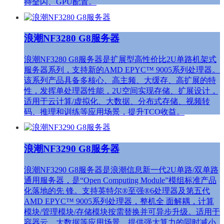
持全闪、GPU配置。
浪潮NF3280 G8服务器
浪潮NF3280 G8服务器是扩展型高性价比2U单路机架式
服务器系列，支持新的AMD EPYC™ 9005系列处理器。
该系列产品具备多核心、高主频、大缓存、高扩展的特
性，发挥单处理器性能，2U空间实现存储、扩展设计，
适用于云计算/虚拟化、大数据、分布式存储、视频转
码、推理和训练等应用场景，提升TCO收益。
浪潮NF3290 G8服务器
浪潮NF3290 G8服务器是浪潮信息新一代2U单路/双单路
通用服务器，是“Open Computing Module”模组标准产品
化落地的先 锋。支持英特尔®至强®6处理器及第五代
AMD EPYC™ 9005系列处理器，整机全 面解耦，计算
模块/管理模块/存储模块按需替换并可异步升级。适用于
容器云、大数据等应用场景，提供强大算力的同时减小