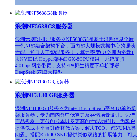
浪潮NF5688G8服务器
浪潮元脑R1推理服务器NF5688G8是基于浪潮信息全新
一代AI超融合架构平台，面向超大规模数据中心的强劲
性能、扩展人工智能服务器，算力密度6U空间内搭载1
块NVIDIA Hopper架构HGX-8GPU模组，系统支持
4.0Tbps网络带宽，支持FP8原生精度下单机部署
DeepSeek 671B大模型。
浪潮NF3180 G8服务器
浪潮NF3180 G8服务器为Intel Birch Stream平台1U单路机
架服务器，专为国内外中低算力及存储场景设计。凭借
产品规格，更低的成本以及更高的性能功耗比，为客户
提供低成本平台升级替代方案，解决TCO、跨NUMA等
问题。搭配Rich IO SKU提供类似双路的扩展能力，可支