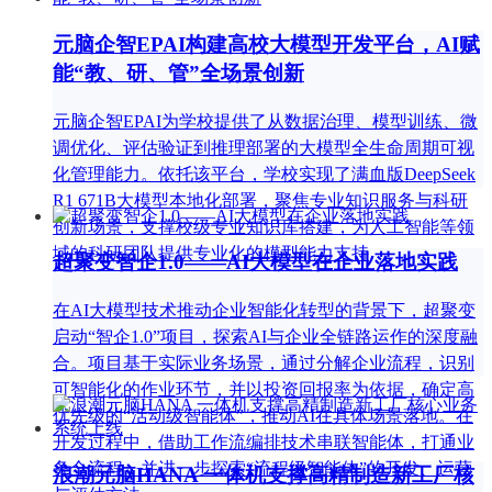
元脑企智EPAI构建高校大模型开发平台，AI赋
能“教、研、管”全场景创新
元脑企智EPAI为学校提供了从数据治理、模型训练、微
调优化、评估验证到推理部署的大模型全生命周期可视
化管理能力。依托该平台，学校实现了满血版DeepSeek
R1 671B大模型本地化部署，聚焦专业知识服务与科研
创新场景，支撑校级专业知识库搭建，为人工智能等领
域的科研团队提供专业化的模型能力支持
超聚变智企1.0——AI大模型在企业落地实践
在AI大模型技术推动企业智能化转型的背景下，超聚变
启动“智企1.0”项目，探索AI与企业全链路运作的深度融
合。项目基于实际业务场景，通过分解企业流程，识别
可智能化的作业环节，并以投资回报率为依据，确定高
优先级的“活动级智能体”，推动AI在具体场景落地。在
开发过程中，借助工作流编排技术串联智能体，打通业
务全流程，并进一步探索“流程级智能体”的开发、运营
浪潮元脑HANA 一体机支撑高精制造新工厂核