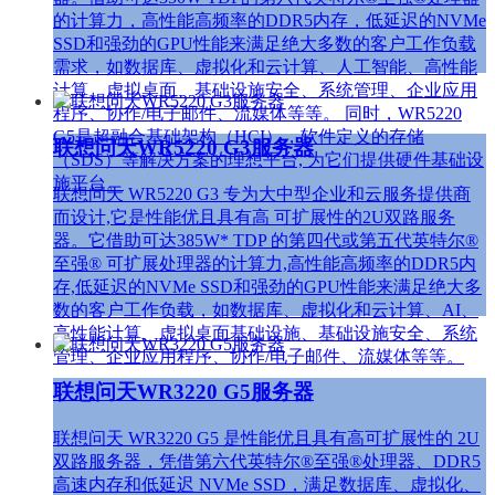
的计算力，高性能高频率的DDR5内存，低延迟的NVMe
SSD和强劲的GPU性能来满足绝大多数的客户工作负载
需求，如数据库、虚拟化和云计算、人工智能、高性能
计算、虚拟桌面、基础设施安全、系统管理、企业应用
程序、协作/电子邮件、流媒体等等。 同时，WR5220
G5是超融合基础架构（HCI），软件定义的存储
联想问天WR5220 G3服务器
（SDS）等解决方案的理想平台, 为它们提供硬件基础设
施平台。
联想问天 WR5220 G3 专为大中型企业和云服务提供商
而设计,它是性能优且具有高 可扩展性的2U双路服务
器。它借助可达385W* TDP 的第四代或第五代英特尔®
至强® 可扩展处理器的计算力,高性能高频率的DDR5内
存,低延迟的NVMe SSD和强劲的GPU性能来满足绝大多
数的客户工作负载，如数据库、虚拟化和云计算、AI、
高性能计算、虚拟桌面基础设施、基础设施安全、系统
管理、企业应用程序、协作/电子邮件、流媒体等等。
联想问天WR3220 G5服务器
联想问天 WR3220 G5 是性能优且具有高可扩展性的 2U
双路服务器，凭借第六代英特尔®至强®处理器、DDR5
高速内存和低延迟 NVMe SSD，满足数据库、虚拟化、