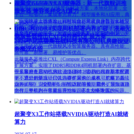
超聚变G6550 V8 AI服务器：新一代旗舰训推
超聚变FusionOne AI场景化解决方案，本地化部署，全
服务器 兼容多样化AI算力
平台一站省心，集成多元算力、模型服务和AI应用，典
型应用快速上线体验。同时结合超聚变自身数智化转型
2026-07-23
经验，协同伙伴提供丰富的场景化方案、应用开发工具
DDR5和DDR4实现同机部署内存扩容！浪潮元
及全流程落地服务，加速企业业务与AI的融合创新，充
超聚变FusionServer G6550 V8服务器（以下简称G6550
脑服务器推出CXL内存跨代扩展方案
分释放AI的生产潜力。
V8）是针对AI大模型训推业务应用等需求，推出的具有
2026年北京壹商在线科技有限公司机房建设业
广泛用途的新一代旗舰风冷智算服务器。具有高性能、
务概况介绍
2026-07-21
高可靠、易部署、易维护等优点。
元脑服务器推出CXL（Compute Express Link）内存跨代
2026-07-20
扩展方案，实现了DDR5和DDR4同机部署内存扩容。基
于元脑服务器NF5280，在24条本地DDR5内存基本配置
很多客户在启动机房建设项目时，容易出现前期需求调
下，通过创新自研CXL内存扩展卡，单机可扩展16条
研不充分的情况，只关注硬件采购的成本，忽略了后续
DDR4内存，按照单条内存32GB容量，额外扩展512GB
业务扩容、安全防护、运维适配等长期需求，导致项目
内存，整机内存容量提升33%，成本大幅降低25%。
交付后半年到一年就出现性能跟不上业务发展的问题。
超聚变X3工作站搭载NVIDIA驱动打造AI就绪
算力