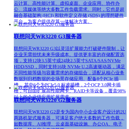
云计算、高性能计算、虚拟桌面、企业应用、协作办
公、流媒体等绝大多数工作负载需求。同时，它也是超
融合基础架构 (HCI) 和软件定义存储 (SDS) 的理想硬件
平台，为客户提供存算一体解决方案。
联想问天WR3220 G3服务器
联想问天WR3220 G3以灵活扩展能力打破硬件限制，让
企业无需担忧未来升级成本。提供更丰富的存储配置选
项，支持12块3.5英寸或24块2.5英寸SATA/SAS/NVMe
HDD/SSD，同时支持16块 NVMe U.2高速驱动器，满足
不同性能等级与容量需求的存储组合，适配从核心业务
数据到归档数据的全场景存储应用。配备8个PCIe 插
槽， 其中6个为PCIe5.0 标准插槽，2个OCP 3.0网卡插
槽，可自由扩展高性能网卡、RAID卡等设备，覆盖98%
以上的企业级应用扩展需求。
联想问天WR3220 G2服务器
联想问天WR3220 G2是专为国内中小企业客户设计的2U
两路机架式服务器，可满足客户绝大多数的工作负载，
如数据库、AI推理、云桌面基础设施、办公OA、电子